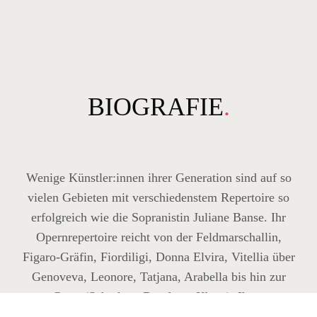
BIOGRAFIE
.
Wenige Künstler:innen ihrer Generation sind auf so
vielen Gebieten mit verschiedenstem Repertoire so
erfolgreich wie die Sopranistin Juliane Banse. Ihr
Opernrepertoire reicht von der Feldmarschallin,
Figaro-Gräfin, Fiordiligi, Donna Elvira, Vitellia über
Genoveva, Leonore, Tatjana, Arabella bis hin zur
Grete (Schrekers
Der ferne Klang
). Ihren
künstlerischen Durchbruch erlangte sie bereits 20-