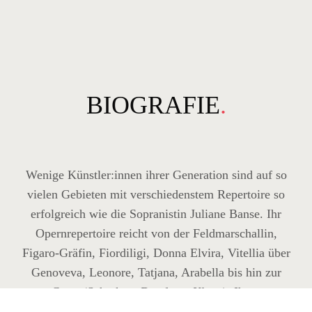
BIOGRAFIE
.
Wenige Künstler:innen ihrer Generation sind auf so
vielen Gebieten mit verschiedenstem Repertoire so
erfolgreich wie die Sopranistin Juliane Banse. Ihr
Opernrepertoire reicht von der Feldmarschallin,
Figaro-Gräfin, Fiordiligi, Donna Elvira, Vitellia über
Genoveva, Leonore, Tatjana, Arabella bis hin zur
Grete (Schrekers
Der ferne Klang
). Ihren
künstlerischen Durchbruch erlangte sie bereits 20-