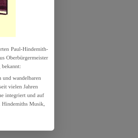
erten Paul-Hindemith-
us Oberbürgermeister
g bekannt:
en und wandelbaren
eit vielen Jahren
 integriert und auf
zu Hindemiths Musik,