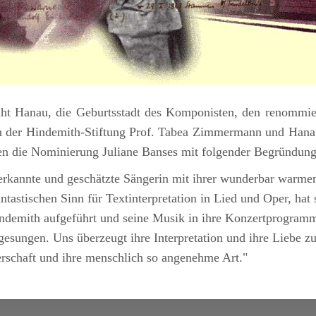
eiht Hanau, die Geburtsstadt des Komponisten, den renommi
tin der Hindemith-Stiftung Prof. Tabea Zimmermann und Hana
n die Nominierung Juliane Banses mit folgender Begründun
erkannte und geschätzte Sängerin mit ihrer wunderbar warm
tastischen Sinn für Textinterpretation in Lied und Oper, hat s
demith aufgeführt und seine Musik in ihre Konzertprogramme
gesungen. Uns überzeugt ihre Interpretation und ihre Liebe 
erschaft und ihre menschlich so angenehme Art."