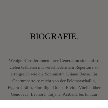
BIOGRAFIE
.
Wenige Künstler:innen ihrer Generation sind auf so
vielen Gebieten mit verschiedenstem Repertoire so
erfolgreich wie die Sopranistin Juliane Banse. Ihr
Opernrepertoire reicht von der Feldmarschallin,
Figaro-Gräfin, Fiordiligi, Donna Elvira, Vitellia über
Genoveva, Leonore, Tatjana, Arabella bis hin zur
Grete (Schrekers
Der ferne Klang
). Ihren
künstlerischen Durchbruch erlangte sie bereits 20-