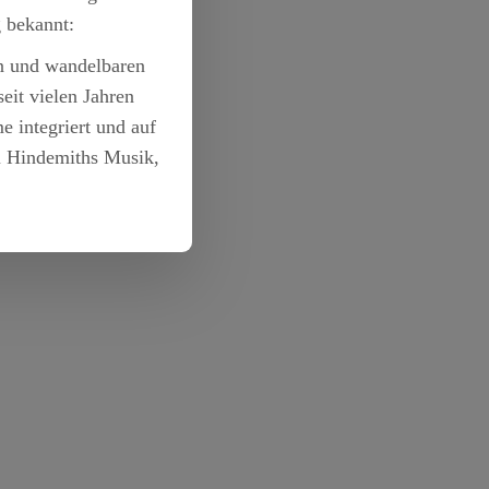
g bekannt:
en und wandelbaren
eit vielen Jahren
 integriert und auf
zu Hindemiths Musik,