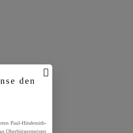
anse den
erten Paul-Hindemith-
us Oberbürgermeister