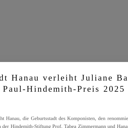
dt Hanau verleiht Juliane B
Paul-Hindemith-Preis 2025
eiht Hanau, die Geburtsstadt des Komponisten, den renommi
tin der Hindemith-Stiftung Prof. Tabea Zimmermann und Hana