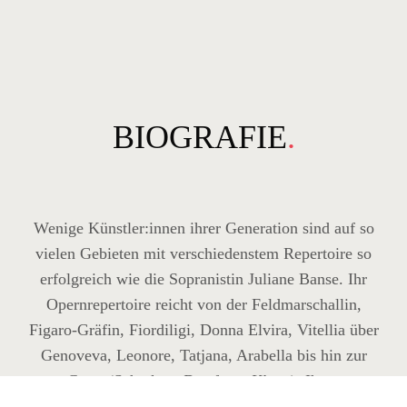
BIOGRAFIE
.
Wenige Künstler:innen ihrer Generation sind auf so
vielen Gebieten mit verschiedenstem Repertoire so
erfolgreich wie die Sopranistin Juliane Banse. Ihr
Opernrepertoire reicht von der Feldmarschallin,
Figaro-Gräfin, Fiordiligi, Donna Elvira, Vitellia über
Genoveva, Leonore, Tatjana, Arabella bis hin zur
Grete (Schrekers
Der ferne Klang
). Ihren
künstlerischen Durchbruch erlangte sie bereits 20-