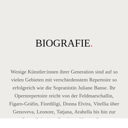
BIOGRAFIE
.
Wenige Künstler:innen ihrer Generation sind auf so
vielen Gebieten mit verschiedenstem Repertoire so
erfolgreich wie die Sopranistin Juliane Banse. Ihr
Opernrepertoire reicht von der Feldmarschallin,
Figaro-Gräfin, Fiordiligi, Donna Elvira, Vitellia über
Genoveva, Leonore, Tatjana, Arabella bis hin zur
Grete (Schrekers
Der ferne Klang
). Ihren
künstlerischen Durchbruch erlangte sie bereits 20-