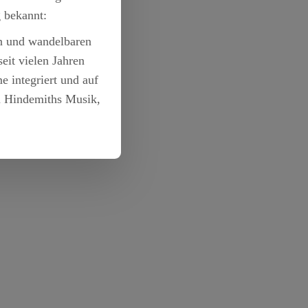
g bekannt:
en und wandelbaren
eit vielen Jahren
 integriert und auf
zu Hindemiths Musik,