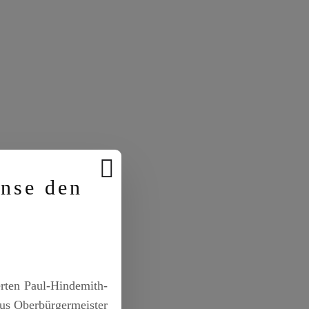
anse den
erten Paul-Hindemith-
us Oberbürgermeister