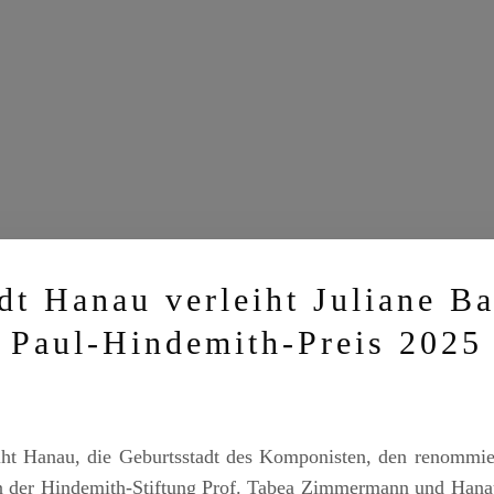
dt Hanau verleiht Juliane B
Paul-Hindemith-Preis 2025
eiht Hanau, die Geburtsstadt des Komponisten, den renommi
tin der Hindemith-Stiftung Prof. Tabea Zimmermann und Hana