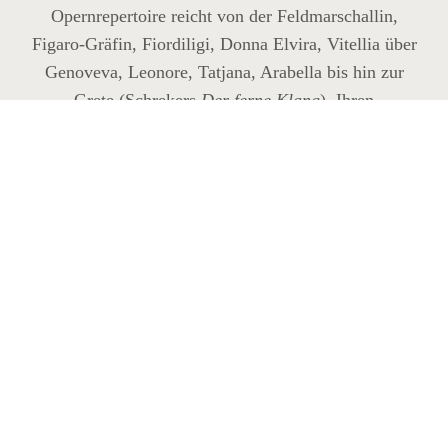
Opernrepertoire reicht von der Feldmarschallin,
Figaro-Gräfin, Fiordiligi, Donna Elvira, Vitellia über
Genoveva, Leonore, Tatjana, Arabella bis hin zur
Grete (Schrekers
Der ferne Klang
). Ihren
künstlerischen Durchbruch erlangte sie bereits 20-
jährig als Pamina an der Komischen Oper Berlin in
einer Produktion von Harry Kupfer. Unvergessen ist
auch ihr Auftritt an der Oper Zürich als
Schneewittchen bei der Uraufführung der
gleichnamigen Oper von Heinz Holliger, mit dem sie
seit jeher eine enge Zusammenarbeit verbindet.
Die in Süddeutschland geborene und in Zürich
aufgewachsene Künstlerin nahm zunächst Unterricht
bei Paul Steiner, später bei Ruth Rohner am
Opernhaus Zürich und vervollständigte dann ihre
Studien bei Brigitte Fassbaender und Daphne