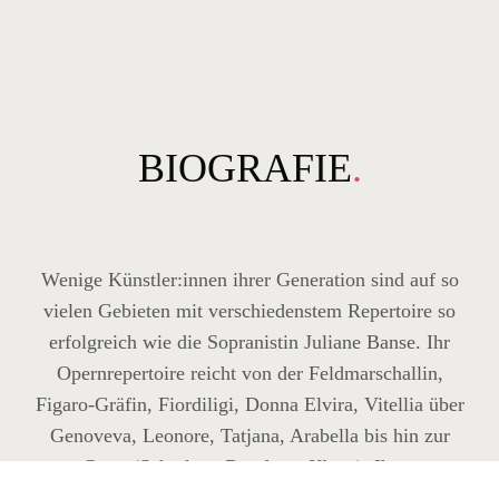
BIOGRAFIE
.
Wenige Künstler:innen ihrer Generation sind auf so
vielen Gebieten mit verschiedenstem Repertoire so
erfolgreich wie die Sopranistin Juliane Banse. Ihr
Opernrepertoire reicht von der Feldmarschallin,
Figaro-Gräfin, Fiordiligi, Donna Elvira, Vitellia über
Genoveva, Leonore, Tatjana, Arabella bis hin zur
Grete (Schrekers
Der ferne Klang
). Ihren
künstlerischen Durchbruch erlangte sie bereits 20-