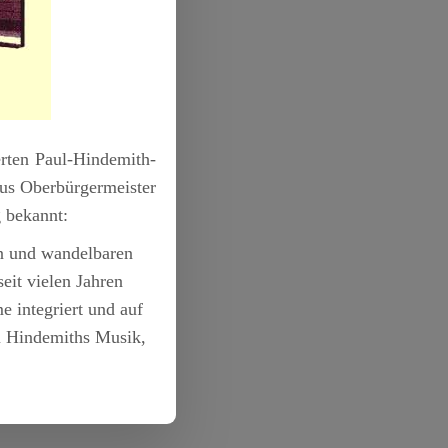
erten Paul-Hindemith-
us Oberbürgermeister
g bekannt:
en und wandelbaren
eit vielen Jahren
 integriert und auf
zu Hindemiths Musik,