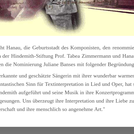
eiht Hanau, die Geburtsstadt des Komponisten, den renommi
tin der Hindemith-Stiftung Prof. Tabea Zimmermann und Hana
n die Nominierung Juliane Banses mit folgender Begründun
erkannte und geschätzte Sängerin mit ihrer wunderbar warm
tastischen Sinn für Textinterpretation in Lied und Oper, hat s
demith aufgeführt und seine Musik in ihre Konzertprogramme
gesungen. Uns überzeugt ihre Interpretation und ihre Liebe 
erschaft und ihre menschlich so angenehme Art."