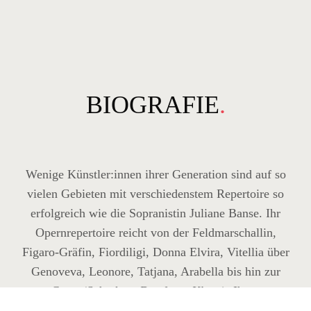
BIOGRAFIE
.
Wenige Künstler:innen ihrer Generation sind auf so
vielen Gebieten mit verschiedenstem Repertoire so
erfolgreich wie die Sopranistin Juliane Banse. Ihr
Opernrepertoire reicht von der Feldmarschallin,
Figaro-Gräfin, Fiordiligi, Donna Elvira, Vitellia über
Genoveva, Leonore, Tatjana, Arabella bis hin zur
Grete (Schrekers
Der ferne Klang
). Ihren
künstlerischen Durchbruch erlangte sie bereits 20-